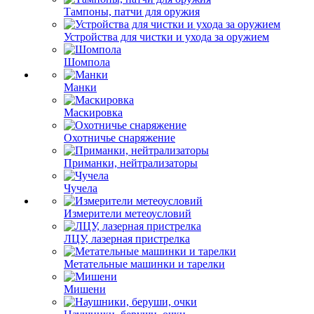
Тампоны, патчи для оружия
Устройства для чистки и ухода за оружием
Шомпола
Манки
Маскировка
Охотничье снаряжение
Приманки, нейтрализаторы
Чучела
Измерители метеоусловий
ЛЦУ, лазерная пристрелка
Метательные машинки и тарелки
Мишени