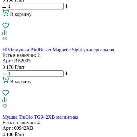
В корзину
HiViz мушка BirdBuster Magnetic Sight универсальная
Есть в наличии
: 2
Арт.: BB2005
3 170
₽
/шт
В корзину
Мушка TruGlo TG942XB магнитная
Есть в наличии
: 4
Арт.: 00942XB
4 100
₽
/шт