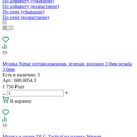
По алфавиту (убывание)
По алфавиту (возрастание)
По цене (убывание)
По цене (возрастание)
Мушка Nimar оптоволоконная, зеленая, волокно 2,0мм резьба
3,0мм
Есть в наличии
: 3
Арт.: 600.0054.3
1 750
₽
/шт
В корзину
Мушка и целик DLG Tactical на планку Weaver