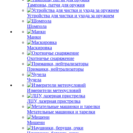
Тампоны, патчи для оружия
Устройства для чистки и ухода за оружием
Шомпола
Манки
Маскировка
Охотничье снаряжение
Приманки, нейтрализаторы
Чучела
Измерители метеоусловий
ЛЦУ, лазерная пристрелка
Метательные машинки и тарелки
Мишени