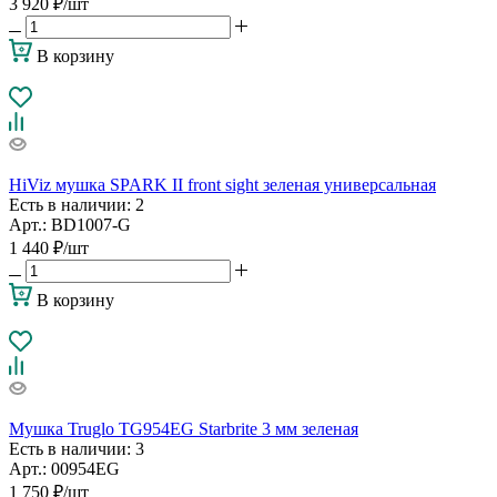
3 920
₽
/шт
В корзину
HiViz мушка SPARK II front sight зеленая универсальная
Есть в наличии
: 2
Арт.: BD1007-G
1 440
₽
/шт
В корзину
Мушка Truglo TG954EG Starbrite 3 мм зеленая
Есть в наличии
: 3
Арт.: 00954EG
1 750
₽
/шт