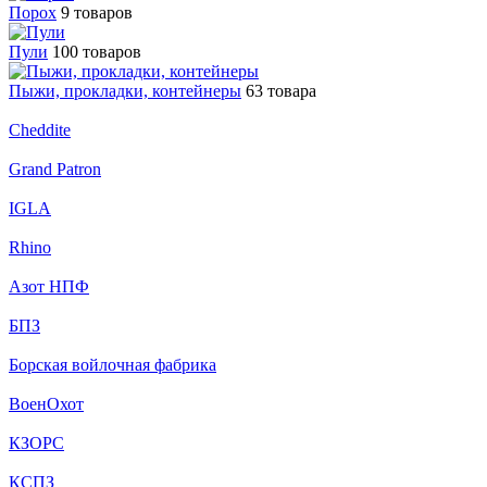
Порох
9 товаров
Пули
100 товаров
Пыжи, прокладки, контейнеры
63 товара
Cheddite
Grand Patron
IGLA
Rhino
Азот НПФ
БПЗ
Борская войлочная фабрика
ВоенОхот
КЗОРС
КСПЗ