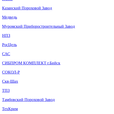
Казанский Пороховой Завод
Медведь
Муромский Приборостроительный Завод
НПЗ
РосЦель
САС
СИБПРОМ КОМПЛЕКТ г.Бийск
СОКОЛ-Р
Скв-Шах
ТПЗ
Тамбовский Пороховой Завод
ТехКрим