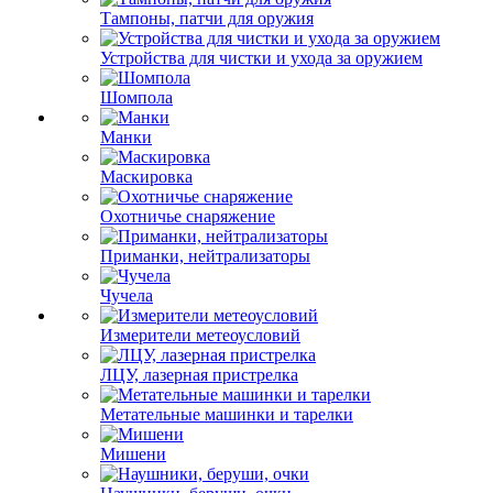
Тампоны, патчи для оружия
Устройства для чистки и ухода за оружием
Шомпола
Манки
Маскировка
Охотничье снаряжение
Приманки, нейтрализаторы
Чучела
Измерители метеоусловий
ЛЦУ, лазерная пристрелка
Метательные машинки и тарелки
Мишени