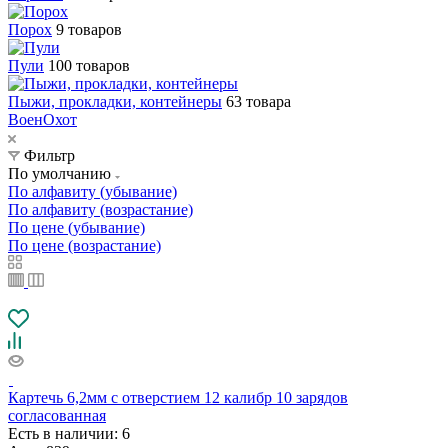
Порох
9 товаров
Пули
100 товаров
Пыжи, прокладки, контейнеры
63 товара
ВоенОхот
Фильтр
По умолчанию
По алфавиту (убывание)
По алфавиту (возрастание)
По цене (убывание)
По цене (возрастание)
Картечь 6,2мм с отверстием 12 калибр 10 зарядов
согласованная
Есть в наличии
: 6