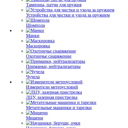
Тампоны, патчи для оружия
Устройства для чистки и ухода за оружием
Шомпола
Манки
Маскировка
Охотничье снаряжение
Приманки, нейтрализаторы
Чучела
Измерители метеоусловий
ЛЦУ, лазерная пристрелка
Метательные машинки и тарелки
Мишени